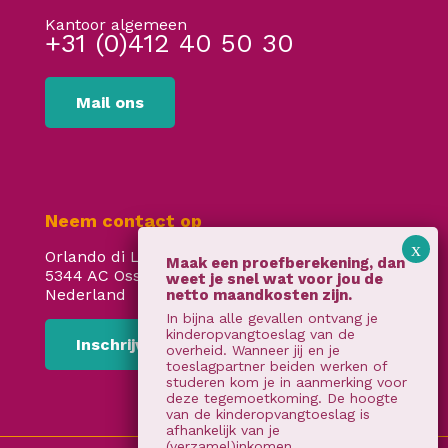
Kantoor algemeen
+31 (0)412 40 50 30
Mail ons
Neem contact op
Orlando di Lassostraat 24
5344 AC Oss
Nederland
In bijna alle gevallen ontvang je
kinderopvangtoeslag van de
Inschrijven
overheid. Wanneer jij en je
toeslagpartner beiden werken of
studeren kom je in aanmerking voor
deze tegemoetkoming. De hoogte
van de kinderopvangtoeslag is
afhankelijk van je
(verzamel)inkomen.