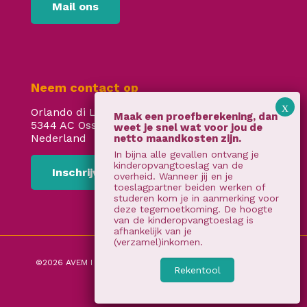
Mail ons
Neem contact op
Orlando di Lassostraat 24
5344 AC Oss
Nederland
In bijna alle gevallen ontvang je
kinderopvangtoeslag van de
Inschrijven
overheid. Wanneer jij en je
toeslagpartner beiden werken of
studeren kom je in aanmerking voor
deze tegemoetkoming. De hoogte
van de kinderopvangtoeslag is
afhankelijk van je
(verzamel)inkomen.
©2026 AVEM I
Algemene voorwaarden
I
privacy verklaring
Rekentool