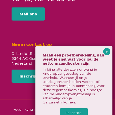
Mail ons
Neem contact op
Orlando di Lassostraat 24
5344 AC Oss
Nederland
In bijna alle gevallen ontvang je
kinderopvangtoeslag van de
Inschrijven
overheid. Wanneer jij en je
toeslagpartner beiden werken of
studeren kom je in aanmerking voor
deze tegemoetkoming. De hoogte
van de kinderopvangtoeslag is
afhankelijk van je
(verzamel)inkomen.
©2026 AVEM I
Algemene voorwaarden
I
privacy verklaring
Rekentool