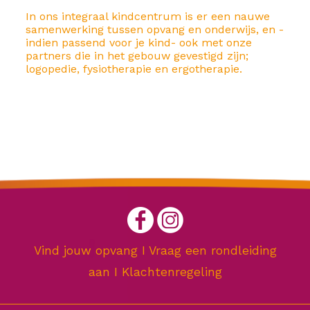
In ons integraal kindcentrum is er een nauwe
samenwerking tussen opvang en onderwijs, en -
indien passend voor je kind- ook met onze
partners die in het gebouw gevestigd zijn;
logopedie, fysiotherapie en ergotherapie.
Vind jouw opvang
I
Vraag een rondleiding
aan
I
Klachtenregeling