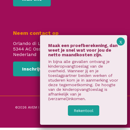
Neem contact op
Orlando di Lassostraat 24
5344 AC Oss
Nederland
In bijna alle gevallen ontvang je
kinderopvangtoeslag van de
Inschrijven
overheid. Wanneer jij en je
toeslagpartner beiden werken of
studeren kom je in aanmerking voor
deze tegemoetkoming. De hoogte
van de kinderopvangtoeslag is
afhankelijk van je
(verzamel)inkomen.
©2026 AVEM I
Algemene voorwaarden
I
privacy verklaring
Rekentool