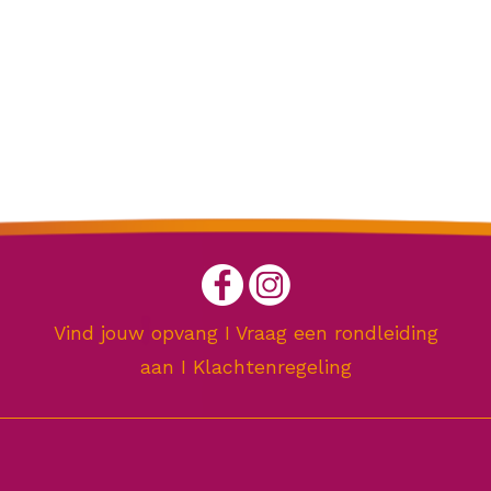
Vind jouw opvang
I
Vraag een rondleiding
aan
I
Klachtenregeling