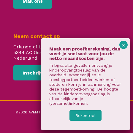
Mail ons
Neem contact op
Orlando di Lassostraat 24
5344 AC Oss
Nederland
In bijna alle gevallen ontvang je
kinderopvangtoeslag van de
Inschrijven
overheid. Wanneer jij en je
toeslagpartner beiden werken of
studeren kom je in aanmerking voor
deze tegemoetkoming. De hoogte
van de kinderopvangtoeslag is
afhankelijk van je
(verzamel)inkomen.
©2026 AVEM I
Algemene voorwaarden
I
privacy verklaring
Rekentool