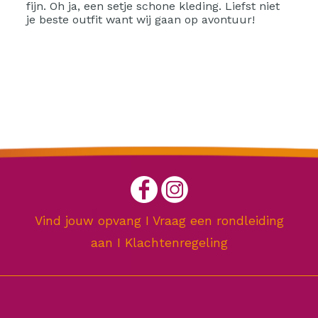
fijn. Oh ja, een setje schone kleding. Liefst niet
je beste outfit want wij gaan op avontuur!
Vind jouw opvang
I
Vraag een rondleiding
aan
I
Klachtenregeling