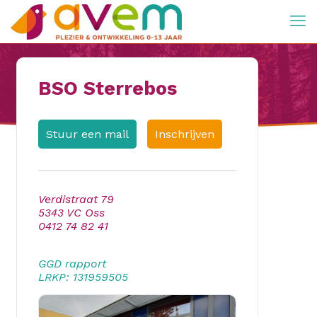
BSO Sterrebos
Stuur een mail
Inschrijven
Verdistraat 79
5343 VC Oss
0412 74 82 41
GGD rapport
LRKP: 131959505