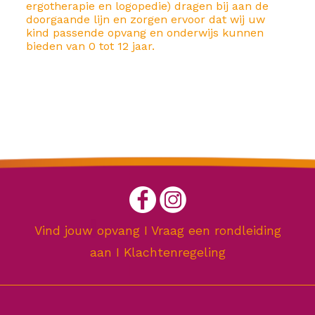
ergotherapie en logopedie) dragen bij aan de
doorgaande lijn en zorgen ervoor dat wij uw
kind passende opvang en onderwijs kunnen
bieden van 0 tot 12 jaar.
Vind jouw opvang
I
Vraag een rondleiding
aan
I
Klachtenregeling