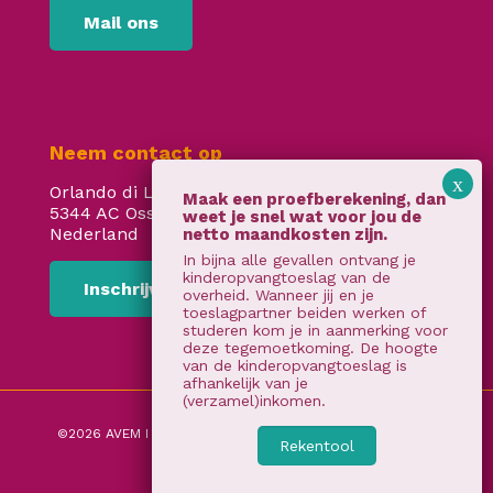
Mail ons
Neem contact op
Orlando di Lassostraat 24
5344 AC Oss
Nederland
In bijna alle gevallen ontvang je
kinderopvangtoeslag van de
Inschrijven
overheid. Wanneer jij en je
toeslagpartner beiden werken of
studeren kom je in aanmerking voor
deze tegemoetkoming. De hoogte
van de kinderopvangtoeslag is
afhankelijk van je
(verzamel)inkomen.
©2026 AVEM I
Algemene voorwaarden
I
privacy verklaring
Rekentool