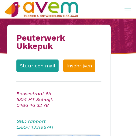
Peuterwerk
Ukkepuk
Stuur een mail
Inschrijven
Bossestraat 6b
5374 HT Schaijk
0486 46 32 78
GGD rapport
LRKP: 133198741