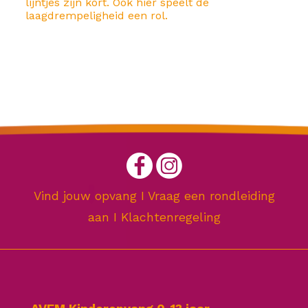
lijntjes zijn kort. Ook hier speelt de
laagdrempeligheid een rol.
Vind jouw opvang
I
Vraag een rondleiding
aan
I
Klachtenregeling