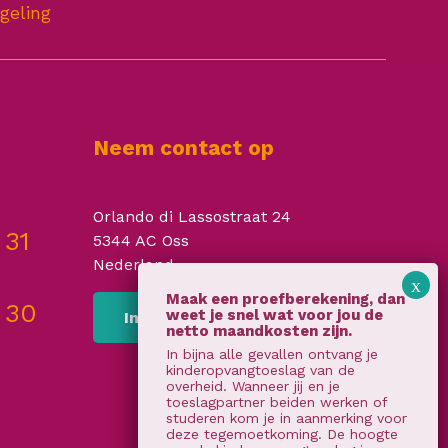
geling
Neem contact op
Orlando di Lassostraat 24
 31
5344 AC Oss
Nederland
 30
Inschrijven
In bijna alle gevallen ontvang je
kinderopvangtoeslag van de
overheid. Wanneer jij en je
toeslagpartner beiden werken of
studeren kom je in aanmerking voor
deze tegemoetkoming. De hoogte