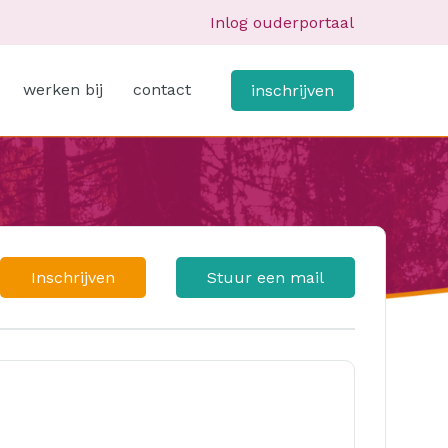
Inlog ouderportaal
werken bij
contact
inschrijven
Inschrijven
Stuur een mail