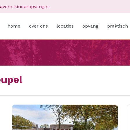
avem-kinderopvang.nl
home
over ons
locaties
opvang
praktisch
upel