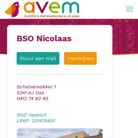
BSO Nicolaas
Stuur een mail
Inschrijven
Schelversakker 1
5341 AJ Oss
0412 74 82 45
GGD rapport
LRKP: 231476401